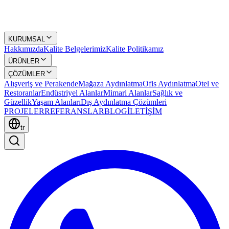
KURUMSAL
Hakkımızda
Kalite Belgelerimiz
Kalite Politikamız
ÜRÜNLER
ÇÖZÜMLER
Alışveriş ve Perakende
Mağaza Aydınlatma
Ofis Aydınlatma
Otel ve
Restoranlar
Endüstriyel Alanlar
Mimari Alanlar
Sağlık ve
Güzellik
Yaşam Alanları
Dış Aydınlatma Çözümleri
PROJELER
REFERANSLAR
BLOG
İLETİŞİM
tr