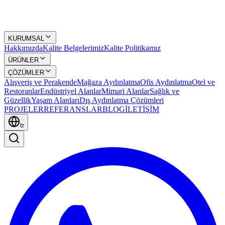
KURUMSAL
Hakkımızda
Kalite Belgelerimiz
Kalite Politikamız
ÜRÜNLER
ÇÖZÜMLER
Alışveriş ve Perakende
Mağaza Aydınlatma
Ofis Aydınlatma
Otel ve
Restoranlar
Endüstriyel Alanlar
Mimari Alanlar
Sağlık ve
Güzellik
Yaşam Alanları
Dış Aydınlatma Çözümleri
PROJELER
REFERANSLAR
BLOG
İLETİŞİM
tr