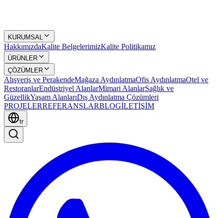
KURUMSAL
Hakkımızda
Kalite Belgelerimiz
Kalite Politikamız
ÜRÜNLER
ÇÖZÜMLER
Alışveriş ve Perakende
Mağaza Aydınlatma
Ofis Aydınlatma
Otel ve
Restoranlar
Endüstriyel Alanlar
Mimari Alanlar
Sağlık ve
Güzellik
Yaşam Alanları
Dış Aydınlatma Çözümleri
PROJELER
REFERANSLAR
BLOG
İLETİŞİM
tr