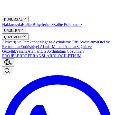
KURUMSAL
Hakkımızda
Kalite Belgelerimiz
Kalite Politikamız
ÜRÜNLER
ÇÖZÜMLER
Alışveriş ve Perakende
Mağaza Aydınlatma
Ofis Aydınlatma
Otel ve
Restoranlar
Endüstriyel Alanlar
Mimari Alanlar
Sağlık ve
Güzellik
Yaşam Alanları
Dış Aydınlatma Çözümleri
PROJELER
REFERANSLAR
BLOG
İLETİŞİM
tr