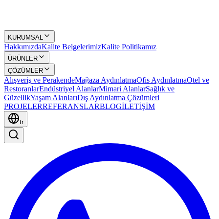
KURUMSAL
Hakkımızda
Kalite Belgelerimiz
Kalite Politikamız
ÜRÜNLER
ÇÖZÜMLER
Alışveriş ve Perakende
Mağaza Aydınlatma
Ofis Aydınlatma
Otel ve
Restoranlar
Endüstriyel Alanlar
Mimari Alanlar
Sağlık ve
Güzellik
Yaşam Alanları
Dış Aydınlatma Çözümleri
PROJELER
REFERANSLAR
BLOG
İLETİŞİM
tr