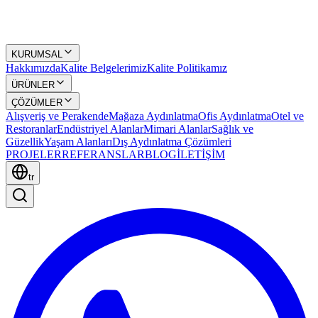
KURUMSAL
Hakkımızda
Kalite Belgelerimiz
Kalite Politikamız
ÜRÜNLER
ÇÖZÜMLER
Alışveriş ve Perakende
Mağaza Aydınlatma
Ofis Aydınlatma
Otel ve
Restoranlar
Endüstriyel Alanlar
Mimari Alanlar
Sağlık ve
Güzellik
Yaşam Alanları
Dış Aydınlatma Çözümleri
PROJELER
REFERANSLAR
BLOG
İLETİŞİM
tr