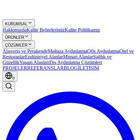
KURUMSAL
Hakkımızda
Kalite Belgelerimiz
Kalite Politikamız
ÜRÜNLER
ÇÖZÜMLER
Alışveriş ve Perakende
Mağaza Aydınlatma
Ofis Aydınlatma
Otel ve
Restoranlar
Endüstriyel Alanlar
Mimari Alanlar
Sağlık ve
Güzellik
Yaşam Alanları
Dış Aydınlatma Çözümleri
PROJELER
REFERANSLAR
BLOG
İLETİŞİM
tr