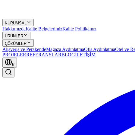
KURUMSAL
Hakkımızda
Kalite Belgelerimiz
Kalite Politikamız
ÜRÜNLER
ÇÖZÜMLER
Alışveriş ve Perakende
Mağaza Aydınlatma
Ofis Aydınlatma
Otel ve Re
PROJELER
REFERANSLAR
BLOG
İLETİŞİM
tr