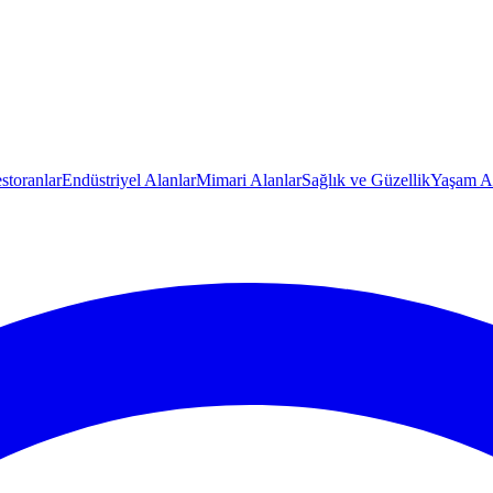
storanlar
Endüstriyel Alanlar
Mimari Alanlar
Sağlık ve Güzellik
Yaşam Al