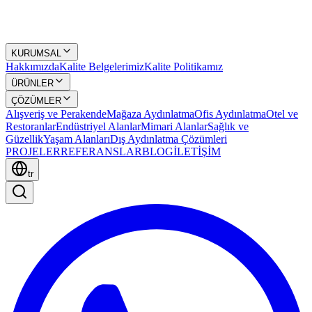
KURUMSAL
Hakkımızda
Kalite Belgelerimiz
Kalite Politikamız
ÜRÜNLER
ÇÖZÜMLER
Alışveriş ve Perakende
Mağaza Aydınlatma
Ofis Aydınlatma
Otel ve
Restoranlar
Endüstriyel Alanlar
Mimari Alanlar
Sağlık ve
Güzellik
Yaşam Alanları
Dış Aydınlatma Çözümleri
PROJELER
REFERANSLAR
BLOG
İLETİŞİM
tr