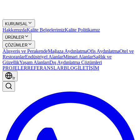
KURUMSAL
Hakkımızda
Kalite Belgelerimiz
Kalite Politikamız
ÜRÜNLER
ÇÖZÜMLER
Alışveriş ve Perakende
Mağaza Aydınlatma
Ofis Aydınlatma
Otel ve
Restoranlar
Endüstriyel Alanlar
Mimari Alanlar
Sağlık ve
Güzellik
Yaşam Alanları
Dış Aydınlatma Çözümleri
PROJELER
REFERANSLAR
BLOG
İLETİŞİM
tr