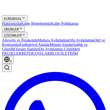
KURUMSAL
Hakkımızda
Kalite Belgelerimiz
Kalite Politikamız
ÜRÜNLER
ÇÖZÜMLER
Alışveriş ve Perakende
Mağaza Aydınlatma
Ofis Aydınlatma
Otel ve
Restoranlar
Endüstriyel Alanlar
Mimari Alanlar
Sağlık ve
Güzellik
Yaşam Alanları
Dış Aydınlatma Çözümleri
PROJELER
REFERANSLAR
BLOG
İLETİŞİM
tr