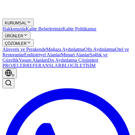
KURUMSAL
Hakkımızda
Kalite Belgelerimiz
Kalite Politikamız
ÜRÜNLER
ÇÖZÜMLER
Alışveriş ve Perakende
Mağaza Aydınlatma
Ofis Aydınlatma
Otel ve
Restoranlar
Endüstriyel Alanlar
Mimari Alanlar
Sağlık ve
Güzellik
Yaşam Alanları
Dış Aydınlatma Çözümleri
PROJELER
REFERANSLAR
BLOG
İLETİŞİM
tr