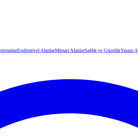
storanlar
Endüstriyel Alanlar
Mimari Alanlar
Sağlık ve Güzellik
Yaşam Al