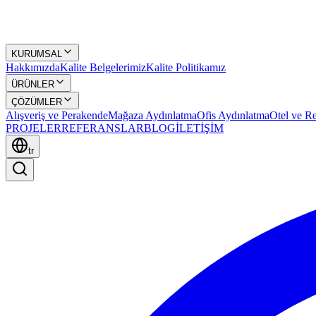
KURUMSAL
Hakkımızda
Kalite Belgelerimiz
Kalite Politikamız
ÜRÜNLER
ÇÖZÜMLER
Alışveriş ve Perakende
Mağaza Aydınlatma
Ofis Aydınlatma
Otel ve Re
PROJELER
REFERANSLAR
BLOG
İLETİŞİM
tr