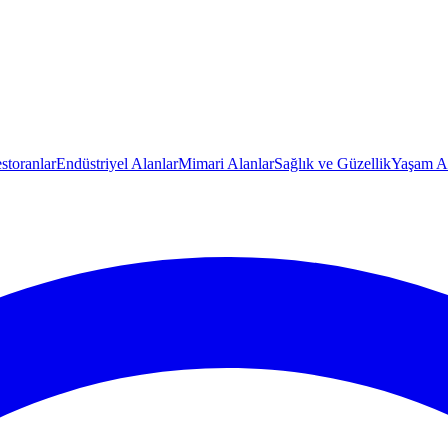
storanlar
Endüstriyel Alanlar
Mimari Alanlar
Sağlık ve Güzellik
Yaşam Al