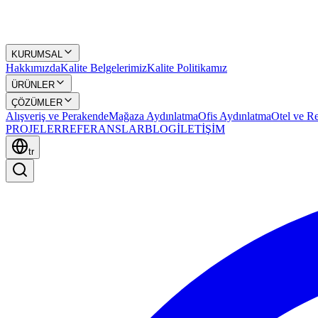
KURUMSAL
Hakkımızda
Kalite Belgelerimiz
Kalite Politikamız
ÜRÜNLER
ÇÖZÜMLER
Alışveriş ve Perakende
Mağaza Aydınlatma
Ofis Aydınlatma
Otel ve Re
PROJELER
REFERANSLAR
BLOG
İLETİŞİM
tr